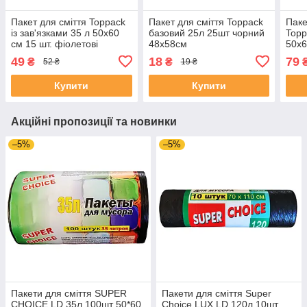
Пакет для сміття Toppack
Пакет для сміття Toppack
Паке
із зав'язками 35 л 50х60
базовий 25л 25шт чорний
Topp
см 15 шт. фіолетові
48х58см
50х6
49
18
79
₴
₴
52 ₴
19 ₴
Купити
Купити
Акційні пропозиції та новинки
–5%
–5%
Пакети для сміття SUPER
Пакети для сміття Super
CHOICE LD 35л 100шт 50*60
Choice LUX LD 120л 10шт