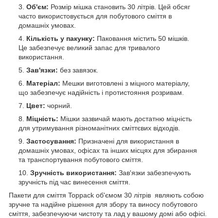
Об'єм:
Розмір мішка становить 30 літрів. Цей обсяг
часто використовується для побутового сміття в
домашніх умовах.
Кількість у пакунку:
Паковання містить 50 мішків.
Це забезпечує великий запас для тривалого
використання.
Зав'язки:
без завязок.
Матеріал:
Мешки виготовлені з міцного матеріалу,
що забезпечує надійність і протистояння розривам.
Цвет:
чорний.
Міцність:
Мішки зазвичай мають достатню міцність
для утримування різноманітних сміттєвих відходів.
Застосування:
Призначені для використання в
домашніх умовах, офісах та інших місцях для збирання
та транспортування побутового сміття.
Зручність використання:
Зав'язки забезпечують
зручність під час винесення сміття.
Пакети для сміття Toppack об'ємом 30 літрів являють собою
зручне та надійне рішення для збору та виносу побутового
сміття, забезпечуючи чистоту та лад у вашому домі або офісі.