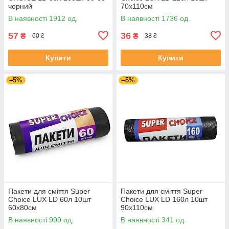
чорний
70х110см
В наявності 1912 од.
В наявності 1736 од.
57
36
₴
₴
60 ₴
38 ₴
Купити
Купити
–5%
–5%
Пакети для сміття Super
Пакети для сміття Super
Choice LUX LD 60л 10шт
Choice LUX LD 160л 10шт
60х80см
90х110см
В наявності 999 од.
В наявності 341 од.