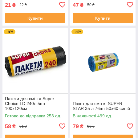
21
47
₴
₴
22 ₴
50 ₴
Купити
Купити
–5%
–5%
Пакети для сміття Super
Choice LD 240л 5шт
Пакет для сміття SUPER
100х120см
STAR 35 л 76шт 50х60 синій
Готово до відправки 253 од.
В наявності 499 од.
58
79
₴
₴
61 ₴
83 ₴