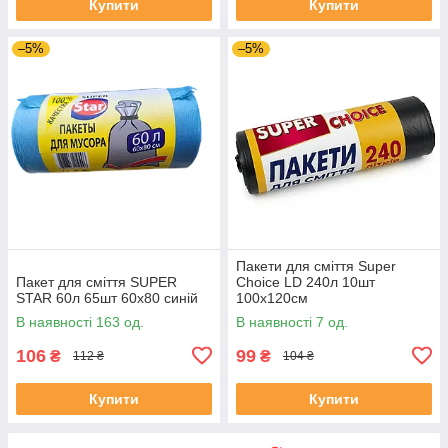
Купити
Купити
–5%
–5%
Пакети для сміття Super
Пакет для сміття SUPER
Choice LD 240л 10шт
STAR 60л 65шт 60х80 синій
100х120см
В наявності 163 од.
В наявності 7 од.
106
99
₴
₴
112 ₴
104 ₴
Купити
Купити