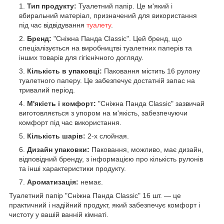
Тип продукту:
Туалетний папір. Це м'який і
вбиральний матеріал, призначений для використання
під час відвідування
туалету
.
Бренд:
"Сніжна Панда Classic". Цей бренд, що
спеціалізується на виробництві туалетних паперів та
інших товарів для гігієнічного догляду.
Кількість в упаковці:
Паковання містить 16 рулону
туалетного паперу. Це забезпечує достатній запас на
тривалий період.
М'якість і комфорт:
"Сніжна Панда Classic" зазвичай
виготовляється з упором на м'якість, забезпечуючи
комфорт під час використання.
Кількість шарів:
2-х слойная.
Дизайн упаковки:
Паковання, можливо, має дизайн,
відповідний бренду, з інформацією про кількість рулонів
та інші характеристики продукту.
Ароматизація:
немає.
Туалетний папір "Сніжна Панда Classic" 16 шт. — це
практичний і надійний продукт, який забезпечує комфорт і
чистоту у вашій ванній кімнаті.