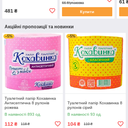
61
66 ₴/упаковка
481
₴
Купити
Акційні пропозиції та новинки
–5%
–5%
Туалетний папір Кохавинка
Антисептична 8 рулонів
Туалетний папір Кохавинка 8
рожева
рулонів сірий
В наявності 893 од.
В наявності 93 од.
112
104
₴
₴
118 ₴
110 ₴