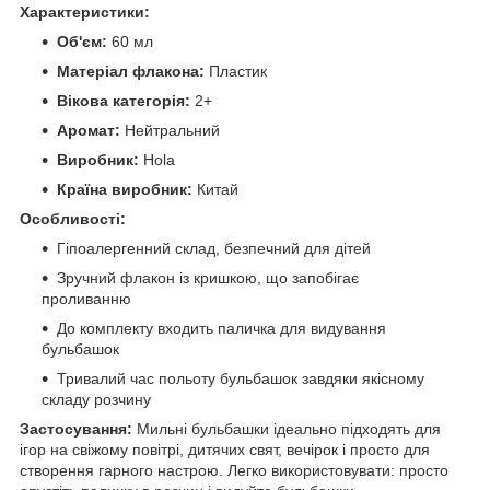
Характеристики:
Об'єм:
60 мл
Матеріал флакона:
Пластик
Вікова категорія:
2+
Аромат:
Нейтральний
Виробник:
Hola
Країна виробник:
Китай
Особливості:
Гіпоалергенний склад, безпечний для дітей
Зручний флакон із кришкою, що запобігає
проливанню
До комплекту входить паличка для видування
бульбашок
Тривалий час польоту бульбашок завдяки якісному
складу розчину
Застосування:
Мильні бульбашки ідеально підходять для
ігор на свіжому повітрі, дитячих свят, вечірок і просто для
створення гарного настрою. Легко використовувати: просто