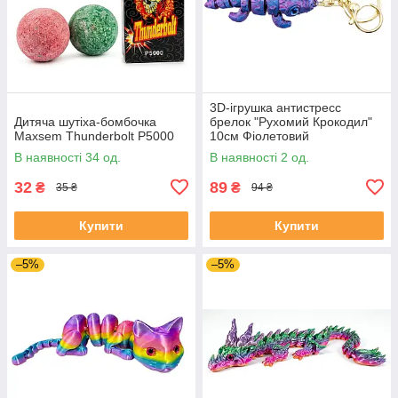
3D-ігрушка антистресс
Дитяча шутіха-бомбочка
брелок "Рухомий Крокодил"
Maxsem Thunderbolt P5000
10см Фіолетовий
В наявності 34 од.
В наявності 2 од.
32
89
₴
₴
35 ₴
94 ₴
Купити
Купити
–5%
–5%