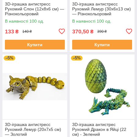
3D-іграшка антистресс
3D-іграшка антистресс
Рухомий Слон (12х8х6 см) —
Рухомий Лемур (30х6х13 см)
Різнокольоровий
— Різнокольоровий
В наявності 100 од.
В наявності 100 од.
133
370,50
₴
₴
140 ₴
390 ₴
Купити
Купити
–5%
–5%
3D-іграшка антистресс
3D-іграшка антистрес
Рухомий Лемур (20х7х5 см)
Рухомий Дракон в Яйці (22
— Золотий
см) - Зелений