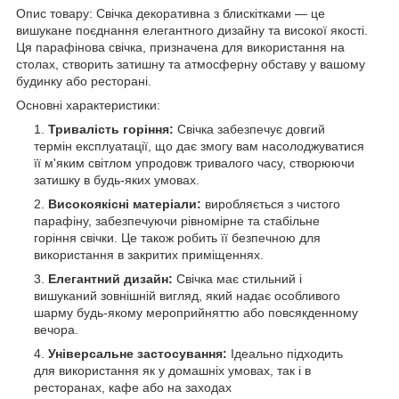
Опис товару: Свічка декоративна з блискітками — це
вишукане поєднання елегантного дизайну та високої якості.
Ця парафінова свічка, призначена для використання на
столах, створить затишну та атмосферну обставу у вашому
будинку або ресторані.
Основні характеристики:
Тривалість горіння:
Свічка забезпечує довгий
термін експлуатації, що дає змогу вам насолоджуватися
її м'яким світлом упродовж тривалого часу, створюючи
затишку в будь-яких умовах.
Високоякісні матеріали:
виробляється з чистого
парафіну, забезпечуючи рівномірне та стабільне
горіння свічки. Це також робить її безпечною для
використання в закритих приміщеннях.
Елегантний дизайн:
Свічка має стильний і
вишуканий зовнішній вигляд, який надає особливого
шарму будь-якому мероприйняттю або повсякденному
вечора.
Універсальне застосування:
Ідеально підходить
для використання як у домашніх умовах, так і в
ресторанах, кафе або на заходах