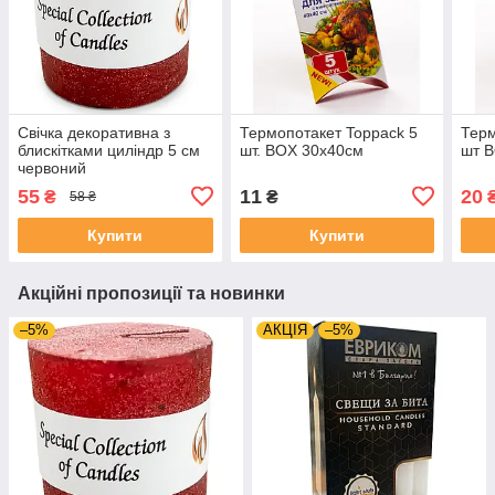
Свічка декоративна з
Термопотакет Toppack 5
Терм
блискітками циліндр 5 см
шт. BOX 30х40см
шт B
червоний
55
11
20
₴
₴
58 ₴
Купити
Купити
Акційні пропозиції та новинки
–5%
АКЦІЯ
–5%