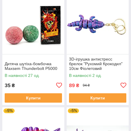
3D-ігрушка антистресс
Дитяча шутіха-бомбочка
брелок "Рухомий Крокодил"
Maxsem Thunderbolt P5000
10см Фіолетовий
В наявності 27 од.
В наявності 2 од.
35
89
₴
₴
94 ₴
Купити
Купити
–5%
–5%