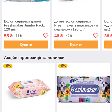
Вологі серветки дитячі
Дитячі вологі серветки
Воло
Freshmaker Jumbo Pack,
Freshmaker з пластиковим
«Для
120 шт.
клапаном (120 шт.)
шт.)
55
46
36
₴
₴
58 ₴
49 ₴
Купити
Купити
Акційні пропозиції та новинки
–5%
–5%