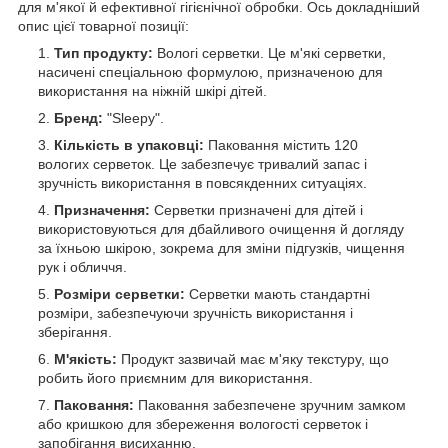
для м'якої й ефективної гігієнічної обробки. Ось докладніший
опис цієї товарної позиції:
Тип продукту:
Вологі серветки. Це м'які серветки,
насичені спеціальною формулою, призначеною для
використання на ніжній шкірі дітей.
Бренд:
"Sleepy".
Кількість в упаковці:
Паковання містить 120
вологих серветок. Це забезпечує тривалий запас і
зручність використання в повсякденних ситуаціях.
Призначення:
Серветки призначені для дітей і
використовуються для дбайливого очищення й догляду
за їхньою шкірою, зокрема для зміни підгузків, чищення
рук і обличчя.
Розміри серветки:
Серветки мають стандартні
розміри, забезпечуючи зручність використання і
зберігання.
М'якість:
Продукт зазвичай має м'яку текстуру, що
робить його приємним для використання.
Паковання:
Паковання забезпечене зручним замком
або кришкою для збереження вологості серветок і
запобігання висиханню.