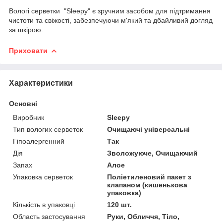
Вологі серветки "Sleepy" є зручним засобом для підтримання
чистоти та свіжості, забезпечуючи м'який та дбайливий догляд
за шкірою.
Приховати
Характеристики
Основні
Виробник
Sleepy
Тип вологих серветок
Очищаючі універсальні
Гіпоалергенний
Так
Дія
Зволожуюче, Очищаючий
Запах
Алое
Упаковка серветок
Поліетиленовий пакет з
клапаном (кишенькова
упаковка)
Кількість в упаковці
120 шт.
Область застосування
Руки, Обличчя, Тіло,