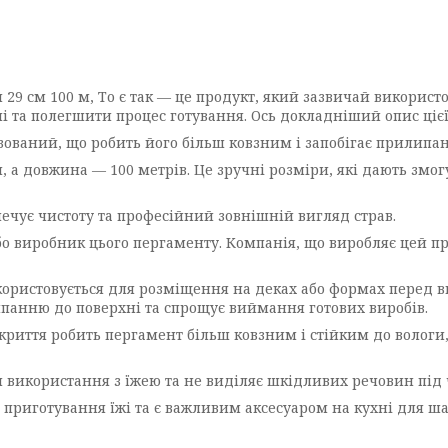
9 см 100 м, То є так — це продукт, який зазвичай використо
 та полегшити процес готування. Ось докладніший опис цієї 
зований, що робить його більш ковзним і запобігає прилипа
 а довжина — 100 метрів. Це зручні розміри, які дають змог
печує чистоту та професійний зовнішній вигляд страв.
бо виробник цього пергаменту. Компанія, що виробляє цей п
ористовується для розміщення на деках або формах перед в
липанню до поверхні та спрощує виймання готових виробів.
криття робить пергамент більш ковзним і стійким до вологи,
 використання з їжею та не виділяє шкідливих речовин під 
ас приготування їжі та є важливим аксесуаром на кухні для ш