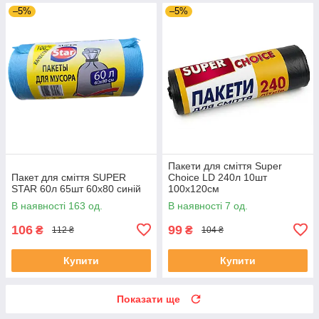
–5%
–5%
Пакети для сміття Super
Пакет для сміття SUPER
Choice LD 240л 10шт
STAR 60л 65шт 60х80 синій
100х120см
В наявності 163 од.
В наявності 7 од.
106
99
₴
₴
112 ₴
104 ₴
Купити
Купити
Показати ще