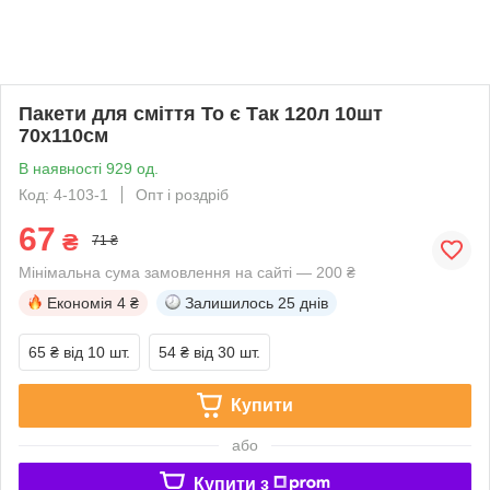
Пакети для сміття To є Так 120л 10шт
70х110см
В наявності 929 од.
Код: 4-103-1
Опт і роздріб
67
₴
71 ₴
Мінімальна сума замовлення на сайті — 200 ₴
Економія
4 ₴
Залишилось
25 днів
65 ₴
від 10 шт.
54 ₴
від 30 шт.
Купити
або
Купити з