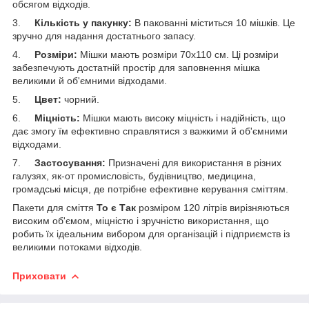
обсягом відходів.
3.
Кількість у пакунку:
В пакованні міститься 10 мішків. Це
зручно для надання достатнього запасу.
4.
Розміри:
Мішки мають розміри 70х110 см. Ці розміри
забезпечують достатній простір для заповнення мішка
великими й об'ємними відходами.
5.
Цвет:
чорний.
6.
Міцність:
Мішки мають високу міцність і надійність, що
дає змогу їм ефективно справлятися з важкими й об'ємними
відходами.
7.
Застосування:
Призначені для використання в різних
галузях, як-от промисловість, будівництво, медицина,
громадські місця, де потрібне ефективне керування сміттям.
Пакети для сміття
To є Так
розміром 120 літрів вирізняються
високим об'ємом, міцністю і зручністю використання, що
робить їх ідеальним вибором для організацій і підприємств із
великими потоками відходів.
Приховати