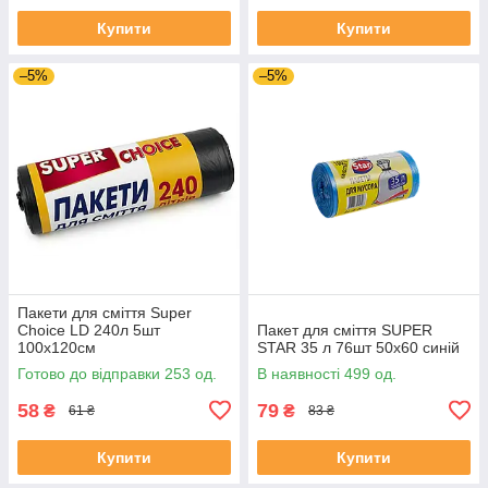
Купити
Купити
–5%
–5%
Пакети для сміття Super
Choice LD 240л 5шт
Пакет для сміття SUPER
100х120см
STAR 35 л 76шт 50х60 синій
Готово до відправки 253 од.
В наявності 499 од.
58
79
₴
₴
61 ₴
83 ₴
Купити
Купити