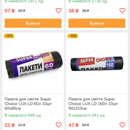
В наявності 1912 од.
В наявності 1736 од.
57
36
₴
₴
60 ₴
38 ₴
Купити
Купити
–5%
–5%
Пакети для сміття Super
Пакети для сміття Super
Choice LUX LD 60л 10шт
Choice LUX LD 160л 10шт
60х80см
90х110см
В наявності 999 од.
В наявності 341 од.
21
47
₴
₴
22 ₴
50 ₴