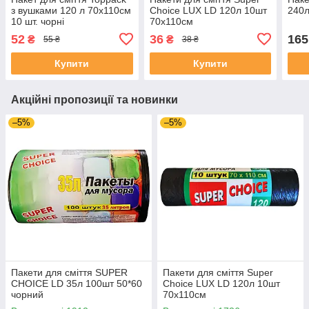
з вушками 120 л 70х110см
Choice LUX LD 120л 10шт
240л
10 шт. чорні
70х110см
52
36
165
₴
₴
55 ₴
38 ₴
Купити
Купити
Акційні пропозиції та новинки
–5%
–5%
Пакети для сміття SUPER
Пакети для сміття Super
CHOICE LD 35л 100шт 50*60
Choice LUX LD 120л 10шт
чорний
70х110см