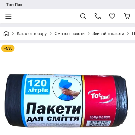
Топ Пак
Каталог товару
Сміттєві пакети
Звичайні пакети
П
–5%