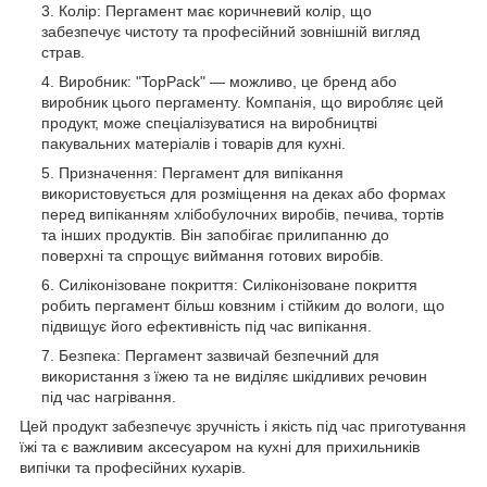
Колір: Пергамент має коричневий колір, що
забезпечує чистоту та професійний зовнішній вигляд
страв.
Виробник: "TopPack" — можливо, це бренд або
виробник цього пергаменту. Компанія, що виробляє цей
продукт, може спеціалізуватися на виробництві
пакувальних матеріалів і товарів для кухні.
Призначення: Пергамент для випікання
використовується для розміщення на деках або формах
перед випіканням хлібобулочних виробів, печива, тортів
та інших продуктів. Він запобігає прилипанню до
поверхні та спрощує виймання готових виробів.
Силіконізоване покриття: Силіконізоване покриття
робить пергамент більш ковзним і стійким до вологи, що
підвищує його ефективність під час випікання.
Безпека: Пергамент зазвичай безпечний для
використання з їжею та не виділяє шкідливих речовин
під час нагрівання.
Цей продукт забезпечує зручність і якість під час приготування
їжі та є важливим аксесуаром на кухні для прихильників
випічки та професійних кухарів.