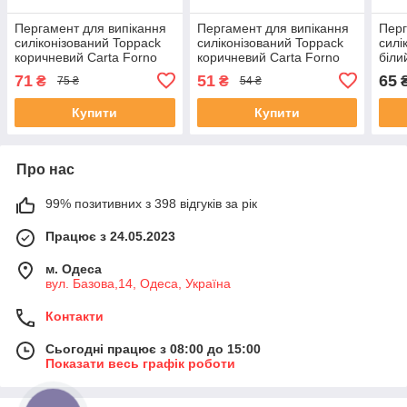
Пергамент для випікання
Пергамент для випікання
Перг
силіконізований Toppack
силіконізований Toppack
силі
коричневий Carta Forno
коричневий Carta Forno
біли
29см 20м
38см 10м
20 м
71
51
65
₴
₴
75 ₴
54 ₴
Купити
Купити
Про нас
99% позитивних з 398 відгуків за рік
Працює з 24.05.2023
м. Одеса
вул. Базова,14, Одеса, Україна
Контакти
Сьогодні працює з 08:00 до 15:00
Показати весь графік роботи