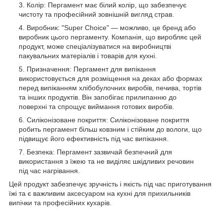
Колір: Пергамент має білий колір, що забезпечує
чистоту та професійний зовнішній вигляд страв.
Виробник: "Super Choice" — можливо, це бренд або
виробник цього пергаменту. Компанія, що виробляє цей
продукт, може спеціалізуватися на виробництві
пакувальних матеріалів і товарів для кухні.
Призначення: Пергамент для випікання
використовується для розміщення на деках або формах
перед випіканням хлібобулочних виробів, печива, тортів
та інших продуктів. Він запобігає прилипанню до
поверхні та спрощує виймання готових виробів.
Силіконізоване покриття: Силіконізоване покриття
робить пергамент більш ковзним і стійким до вологи, що
підвищує його ефективність під час випікання.
Безпека: Пергамент зазвичай безпечний для
використання з їжею та не виділяє шкідливих речовин
під час нагрівання.
Цей продукт забезпечує зручність і якість під час приготування
їжі та є важливим аксесуаром на кухні для прихильників
випічки та професійних кухарів.