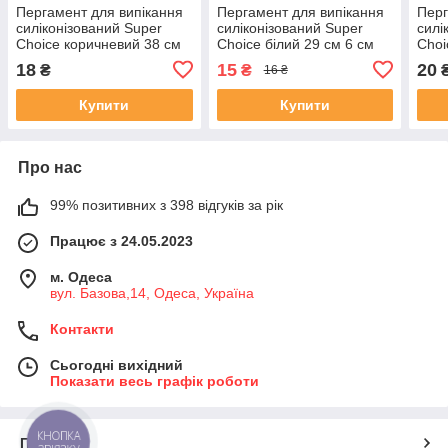
Пергамент для випікання
Пергамент для випікання
Перг
силіконізований Super
силіконізований Super
силі
Choice коричневий 38 см
Choice білий 29 см 6 см
Choi
6 м
18
15
20
₴
₴
16 ₴
Купити
Купити
Про нас
99% позитивних з 398 відгуків за рік
Працює з 24.05.2023
м. Одеса
вул. Базова,14, Одеса, Україна
Контакти
Сьогодні вихідний
Показати весь графік роботи
КНОПКА
Про нас