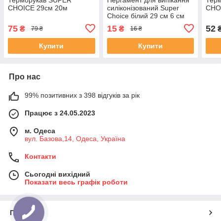
CHOICE 29см 20м
силіконізований Super
CHO
Choice білий 29 см 6 см
75
15
52
₴
₴
79 ₴
16 ₴
Купити
Купити
Про нас
99% позитивних з 398 відгуків за рік
Працює з 24.05.2023
м. Одеса
вул. Базова,14, Одеса, Україна
Контакти
Сьогодні вихідний
Показати весь графік роботи
Про нас