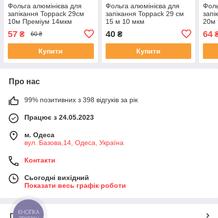
Фольга алюмінієва для
Фольга алюмінієва для
Фоль
запікання Toppack 29см
запікання Toppack 29 см
запі
10м Преміум 14мкм
15 м 10 мкм
20м
57
40
64
₴
₴
60 ₴
Купити
Купити
Про нас
99% позитивних з 398 відгуків за рік
Працює з 24.05.2023
м. Одеса
вул. Базова,14, Одеса, Україна
Контакти
Сьогодні вихідний
Показати весь графік роботи
КНОПКА
Про нас