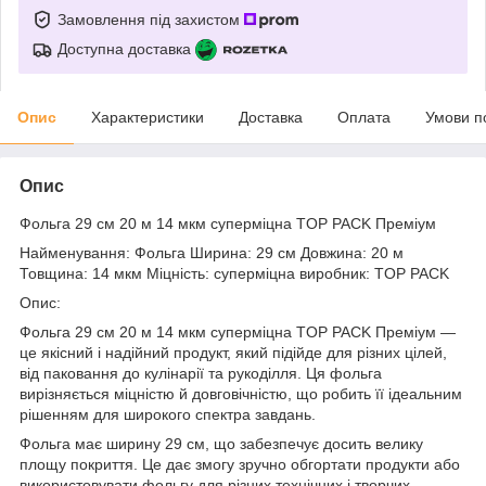
Замовлення під захистом
Доступна доставка
Опис
Характеристики
Доставка
Оплата
Умови п
Опис
Фольга 29 см 20 м 14 мкм суперміцна TOP PACK Преміум
Найменування: Фольга Ширина: 29 см Довжина: 20 м
Товщина: 14 мкм Міцність: суперміцна виробник: TOP PACK
Опис:
Фольга 29 см 20 м 14 мкм суперміцна TOP PACK Преміум —
це якісний і надійний продукт, який підійде для різних цілей,
від паковання до кулінарії та рукоділля. Ця фольга
вирізняється міцністю й довговічністю, що робить її ідеальним
рішенням для широкого спектра завдань.
Фольга має ширину 29 см, що забезпечує досить велику
площу покриття. Це дає змогу зручно обгортати продукти або
використовувати фольгу для різних технічних і творчих