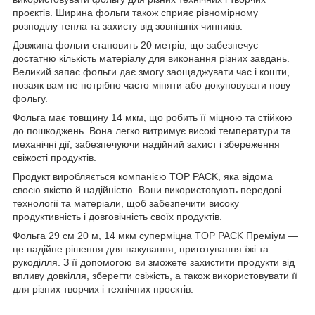
проєктів. Ширина фольги також сприяє рівномірному
розподілу тепла та захисту від зовнішніх чинників.
Довжина фольги становить 20 метрів, що забезпечує
достатню кількість матеріалу для виконання різних завдань.
Великий запас фольги дає змогу заощаджувати час і кошти,
позаяк вам не потрібно часто міняти або докуповувати нову
фольгу.
Фольга має товщину 14 мкм, що робить її міцною та стійкою
до пошкоджень. Вона легко витримує високі температури та
механічні дії, забезпечуючи надійний захист і збереження
свіжості продуктів.
Продукт виробляється компанією TOP PACK, яка відома
своєю якістю й надійністю. Вони використовують передові
технології та матеріали, щоб забезпечити високу
продуктивність і довговічність своїх продуктів.
Фольга 29 см 20 м, 14 мкм суперміцна TOP PACK Преміум —
це надійне рішення для пакування, приготування їжі та
рукоділля. З її допомогою ви зможете захистити продукти від
впливу довкілля, зберегти свіжість, а також використовувати її
для різних творчих і технічних проєктів.