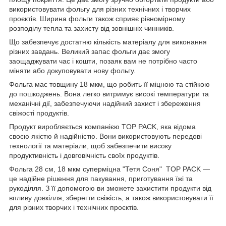
використовувати фольгу для різних технічних і творчих
проєктів. Ширина фольги також сприяє рівномірному
розподілу тепла та захисту від зовнішніх чинників.
Що забезпечує достатню кількість матеріалу для виконання
різних завдань. Великий запас фольги дає змогу
заощаджувати час і кошти, позаяк вам не потрібно часто
міняти або докуповувати нову фольгу.
Фольга має товщину 18 мкм, що робить її міцною та стійкою
до пошкоджень. Вона легко витримує високі температури та
механічні дії, забезпечуючи надійний захист і збереження
свіжості продуктів.
Продукт виробляється компанією TOP PACK, яка відома
своєю якістю й надійністю. Вони використовують передові
технології та матеріали, щоб забезпечити високу
продуктивність і довговічність своїх продуктів.
Фольга 28 см, 18 мкм суперміцна "Тетя Соня" TOP PACK —
це надійне рішення для пакування, приготування їжі та
рукоділля. З її допомогою ви зможете захистити продукти від
впливу довкілля, зберегти свіжість, а також використовувати її
для різних творчих і технічних проєктів.