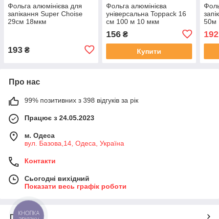
Фольга алюмінієва для
Фольга алюмінієва
Фоль
запікання Super Choise
універсальна Toppack 16
запі
29см 18мкм
см 100 м 10 мкм
50м 
156
192
₴
193
₴
Купити
Про нас
99% позитивних з 398 відгуків за рік
Працює з 24.05.2023
м. Одеса
вул. Базова,14, Одеса, Україна
Контакти
Сьогодні вихідний
Показати весь графік роботи
КНОПКА
Про нас