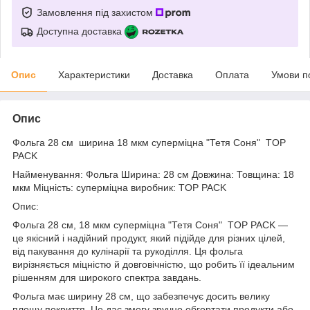
Замовлення під захистом
Доступна доставка
Опис
Характеристики
Доставка
Оплата
Умови п
Опис
Фольга 28 см ширина 18 мкм суперміцна "Тетя Соня" TOP
PACK
Найменування: Фольга Ширина: 28 см Довжина: Товщина: 18
мкм Міцність: суперміцна виробник: TOP PACK
Опис:
Фольга 28 см, 18 мкм суперміцна "Тетя Соня" TOP PACK —
це якісний і надійний продукт, який підійде для різних цілей,
від пакування до кулінарії та рукоділля. Ця фольга
вирізняється міцністю й довговічністю, що робить її ідеальним
рішенням для широкого спектра завдань.
Фольга має ширину 28 см, що забезпечує досить велику
площу покриття. Це дає змогу зручно обгортати продукти або