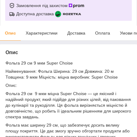
Замовлення під захистом
Доступна доставка
Опис
Характеристики
Доставка
Оплата
Умови п
Опис
Фольга 29 см 9 мкм Super Choise
Найменування: Фольга Ширина: 29 см Довжина: 20 м
Товщина: 9 мкм Міцність: міцна виробник: Super Choise
Опис:
Фольга 29 см 9 мкм міцна Super Choise — це якісний і
надійний продукт, який підійде для різних цілей, від паковання
до кулінарії та рукоділля. Ця фольга вирізняється міцністю й
довговічністю, що робить її ідеальним рішенням для широкого
спектра завдань.
Фольга має ширину 29 см, що забезпечує досить велику
площу покриття. Це дає змогу зручно обгортати продукти або
використовувати фольгу для різних технічних і творчих