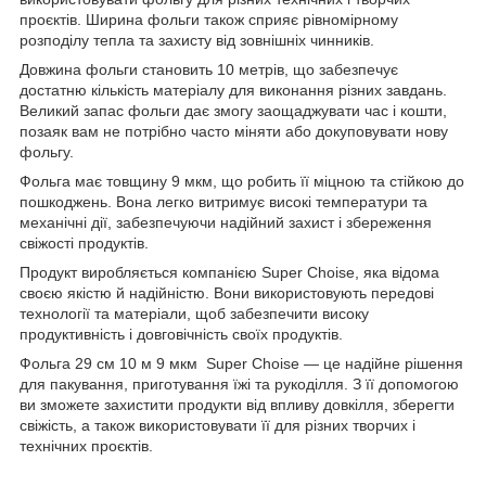
проєктів. Ширина фольги також сприяє рівномірному
розподілу тепла та захисту від зовнішніх чинників.
Довжина фольги становить 10 метрів, що забезпечує
достатню кількість матеріалу для виконання різних завдань.
Великий запас фольги дає змогу заощаджувати час і кошти,
позаяк вам не потрібно часто міняти або докуповувати нову
фольгу.
Фольга має товщину 9 мкм, що робить її міцною та стійкою до
пошкоджень. Вона легко витримує високі температури та
механічні дії, забезпечуючи надійний захист і збереження
свіжості продуктів.
Продукт виробляється компанією Super Choise, яка відома
своєю якістю й надійністю. Вони використовують передові
технології та матеріали, щоб забезпечити високу
продуктивність і довговічність своїх продуктів.
Фольга 29 см 10 м 9 мкм Super Choise — це надійне рішення
для пакування, приготування їжі та рукоділля. З її допомогою
ви зможете захистити продукти від впливу довкілля, зберегти
свіжість, а також використовувати її для різних творчих і
технічних проєктів.