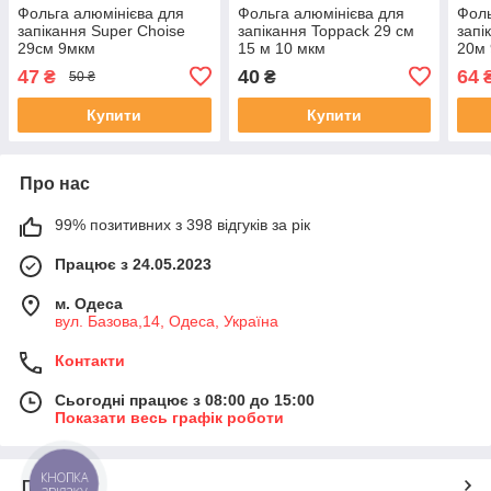
Фольга алюмінієва для
Фольга алюмінієва для
Фоль
запікання Super Choise
запікання Toppack 29 см
запі
29см 9мкм
15 м 10 мкм
20м
47
40
64
₴
₴
50 ₴
Купити
Купити
Про нас
99% позитивних з 398 відгуків за рік
Працює з 24.05.2023
м. Одеса
вул. Базова,14, Одеса, Україна
Контакти
Сьогодні працює з 08:00 до 15:00
Показати весь графік роботи
КНОПКА
Про нас