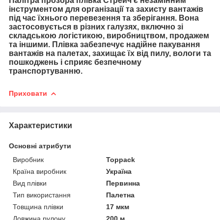
Палітра прозора плівка Стрейч є незамінним
інструментом для організації та захисту вантажів
під час їхнього перевезення та зберігання. Вона
застосовується в різних галузях, включно зі
складською логістикою, виробництвом, продажем
та іншими. Плівка забезпечує надійне пакування
вантажів на палетах, захищає їх від пилу, вологи та
пошкоджень і сприяє безпечному
транспортуванню.
Приховати
Характеристики
Основні атрибути
Виробник
Toppack
Країна виробник
Україна
Вид плівки
Первинна
Тип використання
Палетна
Товщина плівки
17 мкм
Довжина рулону
200 м