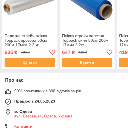
Палетна стрейч-плівка
Плівка стрейч палетна
Плів
Toppack прозора 50см
Toppack синя 50см 200м
Topp
200м 17мкм 2.2 кг
17мкм 2.2кг
17мк
635
647
419
₴
₴
705 ₴
719 ₴
Купити
Купити
Про нас
99% позитивних з 398 відгуків за рік
Працює з 24.05.2023
м. Одеса
вул. Базова,14, Одеса, Україна
Контакти