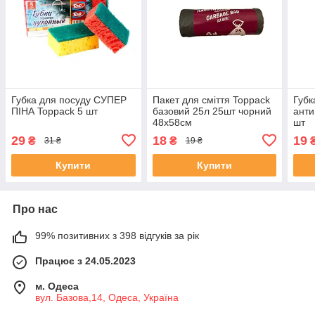
Губка для посуду СУПЕР
Пакет для сміття Toppack
Губк
ПІНА Toppack 5 шт
базовий 25л 25шт чорний
анти
48х58см
шт
29
18
19
₴
₴
31 ₴
19 ₴
Купити
Купити
Про нас
99% позитивних з 398 відгуків за рік
Працює з 24.05.2023
м. Одеса
вул. Базова,14, Одеса, Україна