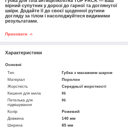
Губка для тіла антицелюлітна TOP PACK — ваш
вірний супутник у дорозі до гарної та доглянутої
шкіри. Додайте її до своєї щоденної рутини
догляду за тілом і насолоджуйтеся видимими
результатами.
Приховати
Характеристики
Основні
Тип
Губка з масажним шаром
Матеріал
Поролон
Жорсткість
Середньої жорсткості
Кишеня для мила
Ні
Петелька для
Ні
підвішування
Колір
Рожевий
Довжина
140 мм
Ширина
85 мм