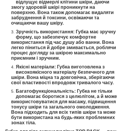
відлущує відмерлі клітини шкіри, даючи
змогу здоровій шкірі проникнути на
поверхню. Вона також допомагає видаляти
забруднення й токсини, освіжаючи та
очищаючи вашу шкіру.
Зручність використання: Губка має зручну
форму, що забезпечує комфортне
використання під час душу або ванни. Вона
легко піниться й добре змивається, роблячи
процес догляду за шкірою максимально
приємним і зручним.
Якісні матеріали: Губка виготовлена з
високоякісного матеріалу безпечного для
шкіри. Вона міцна та довговічна, зберігаючи
свої властивості впродовж тривалого часу.
Багатофункціональність: Губка не тільки
допомагає боротися з целюлітом, а й може
використовуватися для масажу, підвищення
тонусу шкіри та загального омолодження.
Вона підходить для всіх типів шкіри та може
бути використана на будь-яких проблемних
зонах тіла.