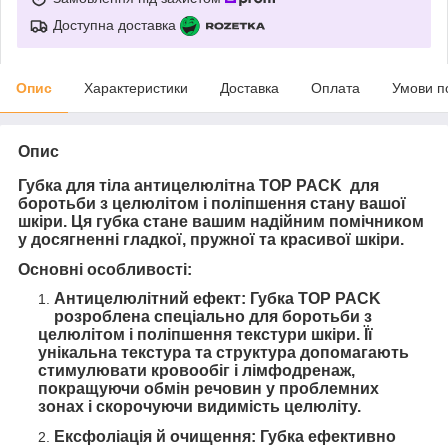
Доступна доставка
Опис
Характеристики
Доставка
Оплата
Умови п
Опис
Губка для тіла антицелюлітна TOP PACK для
боротьби з целюлітом і поліпшення стану вашої
шкіри. Ця губка стане вашим надійним помічником
у досягненні гладкої, пружної та красивої шкіри.
Основні особливості:
Антицелюлітний ефект: Губка TOP PACK
розроблена спеціально для боротьби з
целюлітом і поліпшення текстури шкіри. Її
унікальна текстура та структура допомагають
стимулювати кровообіг і лімфодренаж,
покращуючи обмін речовин у проблемних
зонах і скорочуючи видимість целюліту.
Ексфоліація й очищення: Губка ефективно