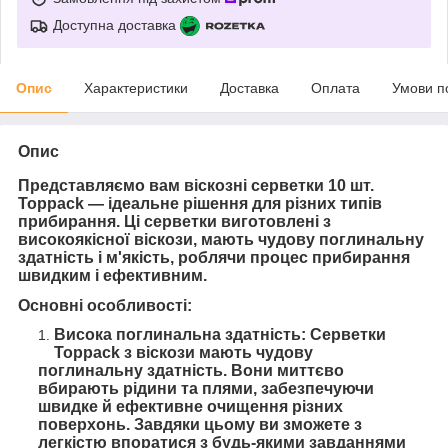
Доступна доставка
Опис
Характеристики
Доставка
Оплата
Умови п
Опис
Представляємо вам віскозні серветки 10 шт.
Toppack — ідеальне рішення для різних типів
прибирання. Ці серветки виготовлені з
високоякісної віскози, мають чудову поглинальну
здатність і м'якість, роблячи процес прибирання
швидким і ефективним.
Основні особливості:
Висока поглинальна здатність: Серветки
Toppack з віскози мають чудову
поглинальну здатність. Вони миттєво
вбирають рідини та плями, забезпечуючи
швидке й ефективне очищення різних
поверхонь. Завдяки цьому ви зможете з
легкістю впоратися з будь-якими завданнями