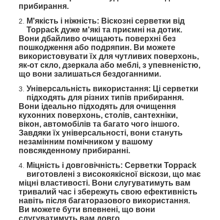
прибирання.
М'якість і ніжність: Віскозні серветки від
Toppack дуже м'які та приємні на дотик.
Вони дбайливо очищають поверхні без
пошкодження або подряпин. Ви можете
використовувати їх для чутливих поверхонь,
як-от скло, дзеркала або меблі, з упевненістю,
що вони залишаться бездоганними.
Універсальність використання: Ці серветки
підходять для різних типів прибирання.
Вони ідеально підходять для очищення
кухонних поверхонь, столів, сантехніки,
вікон, автомобілів та багато чого іншого.
Завдяки їх універсальності, вони стануть
незамінним помічником у вашому
повсякденному прибиранні.
Міцність і довговічність: Серветки Toppack
виготовлені з високоякісної віскози, що має
міцні властивості. Вони слугуватимуть вам
тривалий час і збережуть свою ефективність
навіть після багаторазового використання.
Ви можете бути впевнені, що вони
слугуватимуть вам довго.