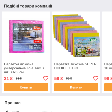
Подібні товари компанії
Серветка віскозна
Серветка віскозна SUPER
Серв
універсальна To є Так! 3
CHOICE 10 шт
10 ш
шт. 30х35см
31
59
98
₴
₴
33 ₴
62 ₴
Купити
Купити
Про нас