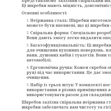
Представляємо залізний спіральний шкр
Ці шкребки мають міцність, довговічніс
Основні особливості:
Неіржавка сталь: Шкребки виготовлені
можете бути впевнені, що ці шкребки 
Спіральна форма: Спеціально розро
Вони дають змогу легко видалити опор
Багатофункціональність: Ці шкребки
для очищення кухонних поверхонь, плит
ванн, душових кабін і туалетів. Вони
автомобілі.
Ергономічна ручка: Кожен скребок 
руці під час використання. Це дає зм
очищення.
Набір із трьох штук: У комплекті по
використання в різних приміщеннях аб
використовувати разом для складніши
Шкребок залізна спіральна неіржавка ст
шкребки забезпечать вам чистоту та гігі