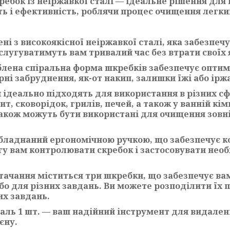
ебок із неіржавкої сталі — ідеальне рішення для 
ть і ефективність, роблячи процес очищення легки
 з високоякісної неіржавкої сталі, яка забезпечує 
слугуватимуть вам тривалий час без втрати своїх 
блена спіральна форма шкребків забезпечує оптим
ні забруднення, як-от накип, залишки їжі або ірж
 ідеально підходять для використання в різних с
, сковорідок, грилів, печей, а також у ванній кі
 також можуть бути використані для очищення зовн
обладнаний ергономічною ручкою, що забезпечує к
огу вам контролювати скребок і застосовувати нео
стачання міститься три шкребки, що забезпечує ва
о для різних завдань. Ви можете розподілити їх 
х завдань.
аль 1 шт. — ваш надійний інструмент для видаленн
єну.