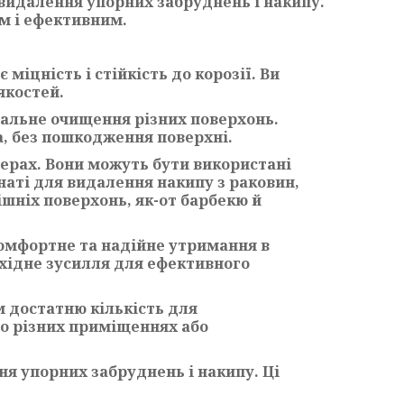
видалення упорних забруднень і накипу.
м і ефективним.
міцність і стійкість до корозії. Ви
якостей.
альне очищення різних поверхонь.
а, без пошкодження поверхні.
ферах. Вони можуть бути використані
мнаті для видалення накипу з раковин,
ішніх поверхонь, як-от барбекю й
омфортне та надійне утримання в
бхідне зусилля для ефективного
м достатню кількість для
по різних приміщеннях або
я упорних забруднень і накипу. Ці