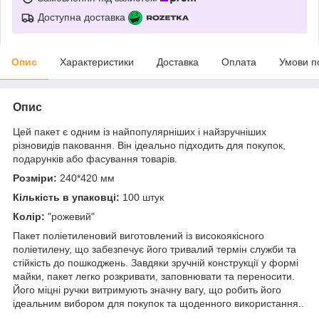
Доступна доставка
Опис
Характеристики
Доставка
Оплата
Умови п
Опис
Цей пакет є одним із найпопулярніших і найзручніших
різновидів паковання. Він ідеально підходить для покупок,
подарунків або фасування товарів.
Розміри:
240*420 мм
Кількість в упаковці:
100 штук
Колір:
"рожевий"
Пакет поліетиленовий виготовлений із високоякісного
поліетилену, що забезпечує його тривалий термін служби та
стійкість до пошкоджень. Завдяки зручній конструкції у формі
майки, пакет легко розкривати, заповнювати та переносити.
Його міцні ручки витримують значну вагу, що робить його
ідеальним вибором для покупок та щоденного використання..