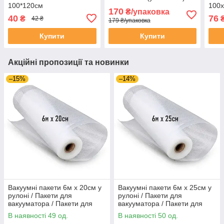
100*120см
100
170
₴/упаковка
40
76
₴
42 ₴
179 ₴/упаковка
Купити
Купити
Акційні пропозиції та новинки
–15%
–14%
Вакуумні пакети 6м х 20см у
Вакуумні пакети 6м х 25см у
рулоні / Пакети для
рулоні / Пакети для
вакууматора / Пакети для
вакууматора / Пакети для
вакуумування продуктів
вакуумування продуктів
В наявності 49 од.
В наявності 50 од.