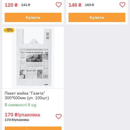
120
146
₴
₴
141 ₴
169 ₴
Купити
Купити
–5%
Пакет майка "Газета"
300*500мм (уп. 100шт.)
В наявності 8 од.
170
₴/упаковка
179 ₴/упаковка