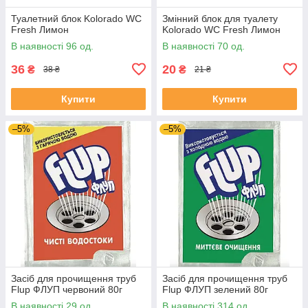
Туалетний блок Kolorado WC
Змінний блок для туалету
Fresh Лимон
Kolorado WC Fresh Лимон
В наявності 96 од.
В наявності 70 од.
36
20
₴
₴
38 ₴
21 ₴
Купити
Купити
–5%
–5%
Засіб для прочищення труб
Засіб для прочищення труб
Flup ФЛУП червоний 80г
Flup ФЛУП зелений 80г
В наявності 29 од.
В наявності 314 од.