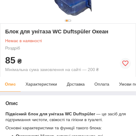
Блок для унітаза WC Duftspüler Океан
Немає в наявності
Роздріб
85
₴
Мінімальна сума замовлення на сайті — 200 ₴
Опис
Характеристики
Доставка
Оплата
Умови п
Опис
Підвісний блок для унітаза WC Duftspüler
— це засіб для
підтримання чистоти, свіжості та гігієни в туалеті.
Основні характеристики та функції такого блока:
Очищення:
Містить активні компоненти, які