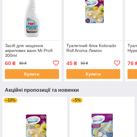
Засіб для чищення
Туалетний блок Kolorado
Туал
акрилових ванн Mr.Profi
Roll Aroma Лимон
Hype
300ml
60
45
76
₴
₴
80 ₴
50 ₴
Купити
Купити
Акційні пропозиції та новинки
–10%
–5%