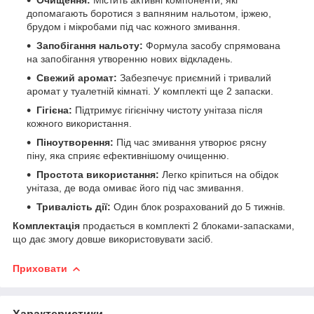
допомагають боротися з вапняним нальотом, іржею,
брудом і мікробами під час кожного змивання.
Запобігання нальоту:
Формула засобу спрямована
на запобігання утворенню нових відкладень.
Свежий аромат:
Забезпечує приємний і тривалий
аромат у туалетній кімнаті. У комплекті ще 2 запаски.
Гігієна:
Підтримує гігієнічну чистоту унітаза після
кожного використання.
Піноутворення:
Під час змивання утворює рясну
піну, яка сприяє ефективнішому очищенню.
Простота використання:
Легко кріпиться на обідок
унітаза, де вода омиває його під час змивання.
Тривалість дії:
Один блок розрахований до 5 тижнів.
Комплектація
продається в комплекті 2 блоками-запасками,
що дає змогу довше використовувати засіб.
Приховати