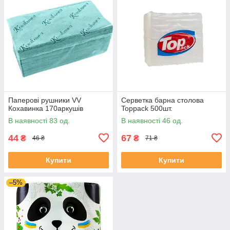
Паперові рушники VV
Серветка барна столова
Кохавинка 170аркушів
Toppack 500шт.
В наявності 83 од.
В наявності 46 од.
44
67
₴
₴
46 ₴
71 ₴
Купити
Купити
–5%