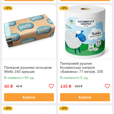
–5%
–5%
Паперовий рушник
Паперові рушники кольорові
Кохавинська папірня
Wellis 160 аркушів
«Бавовна» 77 метрів, 335
відривів
В наявності 94 од.
В наявності 5 од.
40
145
₴
₴
42 ₴
153 ₴
Купити
Купити
–5%
–5%