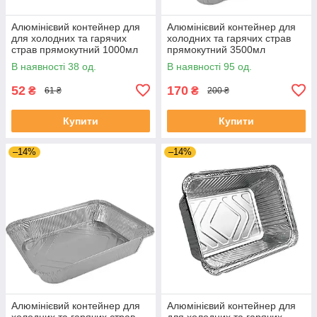
Алюмінієвий контейнер для
Алюмінієвий контейнер для
для холодних та гарячих
холодних та гарячих страв
страв прямокутний 1000мл
прямокутний 3500мл
(220х158х52) (без кришки) уп
(325х260х65) ( без кришки)
В наявності 38 од.
В наявності 95 од.
10шт.
уп 10шт.
52
170
₴
₴
61 ₴
200 ₴
Купити
Купити
–14%
–14%
Алюмінієвий контейнер для
Алюмінієвий контейнер для
холодних та гарячих страв
для холодних та гарячих