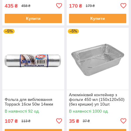
435
170
₴
₴
458 ₴
179 ₴
Купити
Купити
–5%
–5%
Алюмінієвий контейнер з
Фольга для вибілювання
фольги 450 мл (150х120х50)
Toppack 16см 50м 14мкм
(без кришки) уп 10шт.
В наявності 92 од.
В наявності 1000 од.
107
35
₴
₴
113 ₴
37 ₴