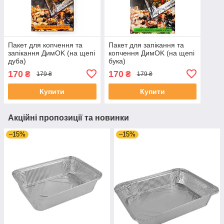
Пакет для копчення та
Пакет для запікання та
запікання ДимOK (на щепі
копчення ДимOK (на щепі
дуба)
бука)
170
170
₴
₴
179 ₴
179 ₴
Купити
Купити
Акційні пропозиції та новинки
–15%
–15%