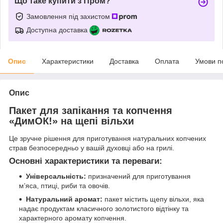
Що таке купити з Пром?
Замовлення під захистом
Доступна доставка
Опис
Характеристики
Доставка
Оплата
Умови п
Опис
Пакет для запікання та копчення
«ДимОК!» на щепі вільхи
Це зручне рішення для приготування натуральних копчених
страв безпосередньо у вашій духовці або на грилі.
Основні характеристики та переваги:
Універсальність:
призначений для приготування
м’яса, птиці, риби та овочів.
Натуральний аромат:
пакет містить щепу вільхи, яка
надає продуктам класичного золотистого відтінку та
характерного аромату копчення.