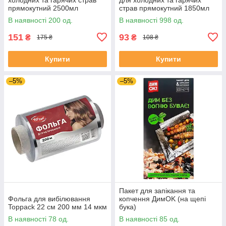
прямокутний 2500мл
страв прямокутний 1850мл
(323х265х48) ( без кришки)
(260х188х68) ( без кришки)
В наявності 200 од.
В наявності 998 од.
уп 10шт.
уп 10шт.
151
93
₴
₴
175 ₴
108 ₴
Купити
Купити
–5%
–5%
Пакет для запікання та
Фольга для вибілювання
копчення ДимOK (на щепі
Toppack 22 см 200 мм 14 мкм
бука)
В наявності 78 од.
В наявності 85 од.