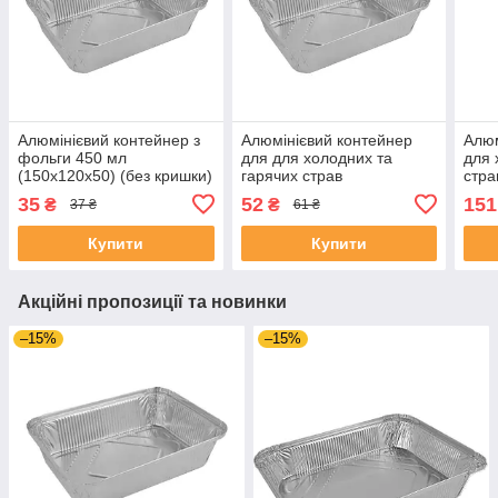
Алюмінієвий контейнер з
Алюмінієвий контейнер
Алюм
фольги 450 мл
для для холодних та
для 
(150х120х50) (без кришки)
гарячих страв
стра
уп 10шт.
прямокутний 1000мл
2500
35
52
151
₴
₴
37 ₴
61 ₴
(220х158х52) (без кришки)
без 
уп 10шт.
Купити
Купити
Акційні пропозиції та новинки
–15%
–15%