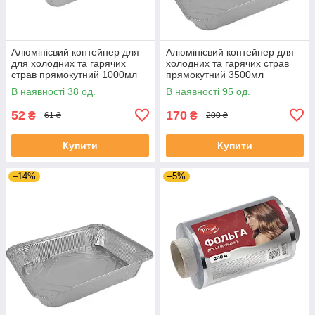
Алюмінієвий контейнер для
Алюмінієвий контейнер для
для холодних та гарячих
холодних та гарячих страв
страв прямокутний 1000мл
прямокутний 3500мл
(220х158х52) (без кришки) уп
(325х260х65) ( без кришки)
В наявності 38 од.
В наявності 95 од.
10шт.
уп 10шт.
52
170
₴
₴
61 ₴
200 ₴
Купити
Купити
–14%
–5%