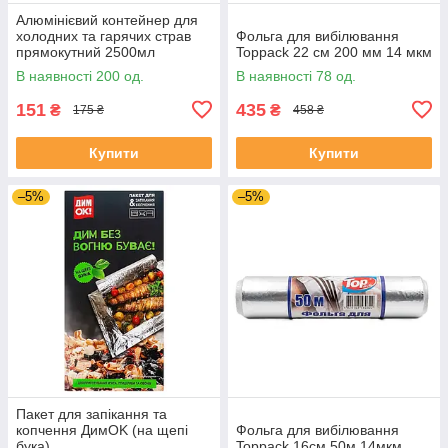
Алюмінієвий контейнер для
холодних та гарячих страв
Фольга для вибілювання
прямокутний 2500мл
Toppack 22 см 200 мм 14 мкм
(323х265х48) ( без кришки)
В наявності 200 од.
В наявності 78 од.
уп 10шт.
151
435
₴
₴
175 ₴
458 ₴
Купити
Купити
–5%
–5%
Пакет для запікання та
копчення ДимOK (на щепі
Фольга для вибілювання
бука)
Toppack 16см 50м 14мкм