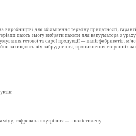
 на виробництві для збільшення терміну придатності, гаранті
атеріали дають змогу вибрати пакети для вакууматора з ура
мування готової та сирої продукції — напівфабрикатів, м’яса 
йно захищають від забруднення, проникнення сторонніх запах
уктів;
іаміду, гофрована внутрішня — з поліетилену.