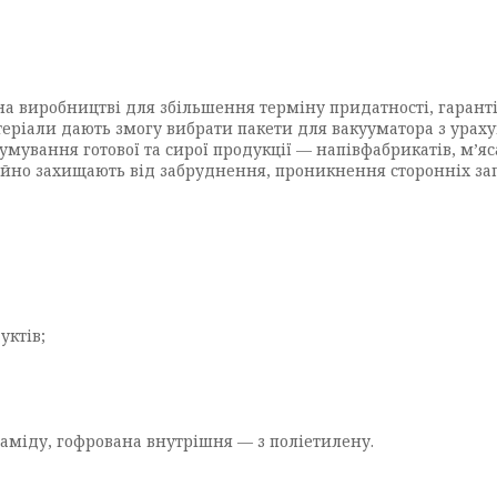
 на виробництві для збільшення терміну придатності, гаранті
атеріали дають змогу вибрати пакети для вакууматора з ура
мування готової та сирої продукції — напівфабрикатів, м’яса 
йно захищають від забруднення, проникнення сторонніх запах
уктів;
іаміду, гофрована внутрішня — з поліетилену.