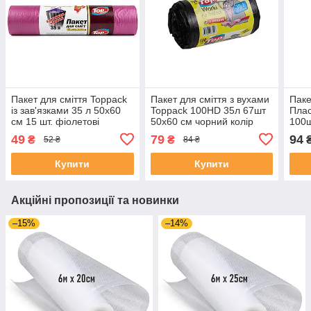
Пакет для сміття Toppack
Пакет для сміття з вухами
Паке
із зав'язками 35 л 50х60
Toppack 100HD 35л 67шт
Плас
см 15 шт. фіолетові
50х60 см чорний колір
100ш
49
79
94
₴
₴
52 ₴
84 ₴
Купити
Купити
Акційні пропозиції та новинки
–15%
–14%