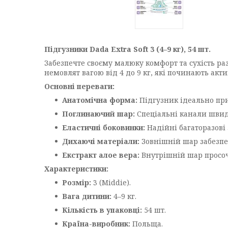
Підгузники Dada Extra Soft 3 (4–9 кг), 54 шт.
Забезпечте своєму малюку комфорт та сухість ра
немовлят вагою від 4 до 9 кг, які починають акти
Основні переваги:
Анатомічна форма:
Підгузник ідеально прил
Поглинаючий шар:
Спеціальні канали швид
Еластичні боковинки:
Надійні багаторазові 
Дихаючі матеріали:
Зовнішній шар забезпе
Екстракт алое вера:
Внутрішній шар просоче
Характеристики:
Розмір:
3 (Middie).
Вага дитини:
4–9 кг.
Кількість в упаковці:
54 шт.
Країна-виробник:
Польща.