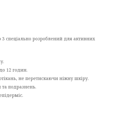
ір 3 спеціально розроблений для активних
у.
до 12 годин.
отікань, не перетискаючи ніжну шкіру.
 та подразнень.
епідерміс.