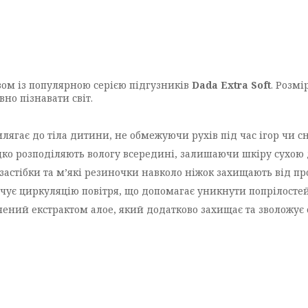
зом із популярною серією підгузників
Dada Extra Soft
. Розм
вно пізнавати світ.
ягає до тіла дитини, не обмежуючи рухів під час ігор чи сн
ко розподіляють вологу всередині, залишаючи шкіру сухою 
застібки та м’які резиночки навколо ніжок захищають від пр
чує циркуляцію повітря, що допомагає уникнути попрілостей
ний екстрактом алое, який додатково захищає та зволожує 