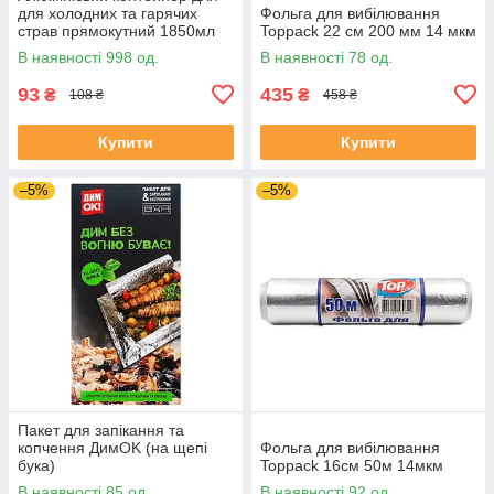
для холодних та гарячих
Фольга для вибілювання
страв прямокутний 1850мл
Toppack 22 см 200 мм 14 мкм
(260х188х68) ( без кришки)
В наявності 998 од.
В наявності 78 од.
уп 10шт.
93
435
₴
₴
108 ₴
458 ₴
Купити
Купити
–5%
–5%
Пакет для запікання та
копчення ДимOK (на щепі
Фольга для вибілювання
бука)
Toppack 16см 50м 14мкм
В наявності 85 од.
В наявності 92 од.