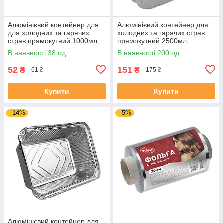
Алюмінієвий контейнер для
Алюмінієвий контейнер для
для холодних та гарячих
холодних та гарячих страв
страв прямокутний 1000мл
прямокутний 2500мл
(220х158х52) (без кришки) уп
(323х265х48) ( без кришки)
В наявності 38 од.
В наявності 200 од.
10шт.
уп 10шт.
52
151
₴
₴
61 ₴
175 ₴
Купити
Купити
–14%
–5%
Алюмінієвий контейнер для