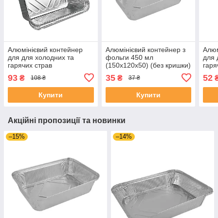
Алюмінієвий контейнер
Алюмінієвий контейнер з
Алюм
для для холодних та
фольги 450 мл
для 
гарячих страв
(150х120х50) (без кришки)
гаря
прямокутний 1850мл
уп 10шт.
пря
93
35
52
₴
₴
108 ₴
37 ₴
(260х188х68) ( без
(220
кришки) уп 10шт.
уп 1
Купити
Купити
Акційні пропозиції та новинки
–15%
–14%