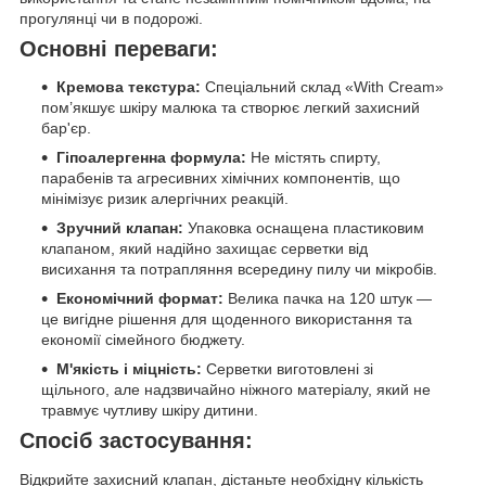
прогулянці чи в подорожі.
Основні переваги:
Кремова текстура:
Спеціальний склад «With Cream»
пом’якшує шкіру малюка та створює легкий захисний
бар'єр.
Гіпоалергенна формула:
Не містять спирту,
парабенів та агресивних хімічних компонентів, що
мінімізує ризик алергічних реакцій.
Зручний клапан:
Упаковка оснащена пластиковим
клапаном, який надійно захищає серветки від
висихання та потрапляння всередину пилу чи мікробів.
Економічний формат:
Велика пачка на 120 штук —
це вигідне рішення для щоденного використання та
економії сімейного бюджету.
М'якість і міцність:
Серветки виготовлені зі
щільного, але надзвичайно ніжного матеріалу, який не
травмує чутливу шкіру дитини.
Спосіб застосування:
Відкрийте захисний клапан, дістаньте необхідну кількість