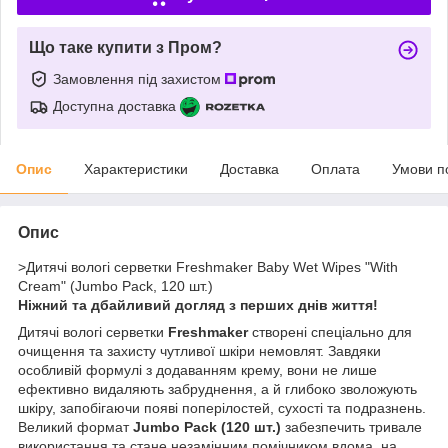
Що таке купити з Пром?
Замовлення під захистом
Доступна доставка
Опис
Характеристики
Доставка
Оплата
Умови п
Опис
>Дитячі вологі серветки Freshmaker Baby Wet Wipes "With
Cream" (Jumbo Pack, 120 шт.)
Ніжний та дбайливий догляд з перших днів життя!
Дитячі вологі серветки
Freshmaker
створені спеціально для
очищення та захисту чутливої шкіри немовлят. Завдяки
особливій формулі з додаванням крему, вони не лише
ефективно видаляють забруднення, а й глибоко зволожують
шкіру, запобігаючи появі поперілостей, сухості та подразнень.
Великий формат
Jumbo Pack (120 шт.)
забезпечить тривале
використання та стане незамінним помічником вдома, на