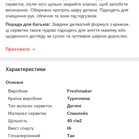
серветок, після чого щільно закрийте клапан, щоб запобігти
висиханню. Обережно протріть шкіру дитини. Підходять для
очищення рук, обличчя та зони під підгузком.
Порада для батьків:
Завдяки делікатній формулі з кремом,
ці серветки також чудово підходять для зняття макіяжу або
щоденного догляду за сухою та чутливою шкірою дорослих.
Приховати
Характеристики
Основні
Виробник
Freshmaker
Країна виробник
Туреччина
Тип вологих серветок
Дитячі
Матеріал серветки
Спанлейс
Щільність
40 г/м2
Вміст спирту
Ні
Гіпоалергенний
Так