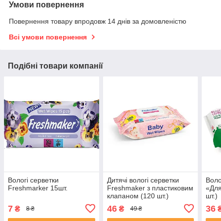
Умови повернення
Повернення товару впродовж 14 днів за домовленістю
Всі умови повернення
Подібні товари компанії
Вологі серветки
Дитячі вологі серветки
Воло
Freshmarker 15шт.
Freshmaker з пластиковим
«Для
клапаном (120 шт.)
шт.)
7
46
36
₴
₴
8 ₴
49 ₴