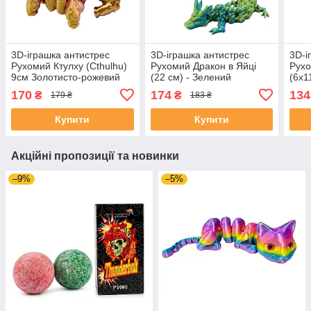
3D-іграшка антистрес
3D-іграшка антистрес
3D-і
Рухомий Ктулху (Cthulhu)
Рухомий Дракон в Яйці
Рухо
9см Золотисто-рожевий
(22 см) - Зелений
(6х1
170
174
134
₴
₴
179 ₴
183 ₴
Купити
Купити
Акційні пропозиції та новинки
–9%
–5%