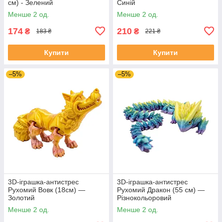
см) - Зелений
Синій
Менше 2 од.
Менше 2 од.
174
210
₴
₴
183 ₴
221 ₴
Купити
Купити
–5%
–5%
3D-іграшка-антистрес
3D-іграшка-антистрес
Рухомий Вовк (18см) —
Рухомий Дракон (55 см) —
Золотий
Різнокольоровий
Менше 2 од.
Менше 2 од.