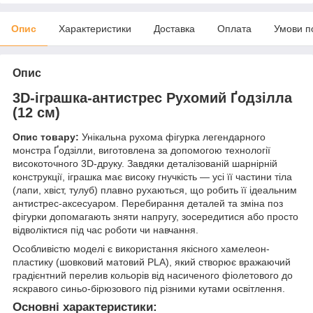
Опис
Характеристики
Доставка
Оплата
Умови п
Опис
3D-іграшка-антистрес Рухомий Ґодзілла
(12 см)
Опис товару:
Унікальна рухома фігурка легендарного
монстра Ґодзілли, виготовлена за допомогою технології
високоточного 3D-друку. Завдяки деталізованій шарнірній
конструкції, іграшка має високу гнучкість — усі її частини тіла
(лапи, хвіст, тулуб) плавно рухаються, що робить її ідеальним
антистрес-аксесуаром. Перебирання деталей та зміна поз
фігурки допомагають зняти напругу, зосередитися або просто
відволіктися під час роботи чи навчання.
Особливістю моделі є використання якісного хамелеон-
пластику (шовковий матовий PLA), який створює вражаючий
градієнтний перелив кольорів від насиченого фіолетового до
яскравого синьо-бірюзового під різними кутами освітлення.
Основні характеристики: