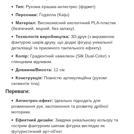
Тип:
Рухома іграшка-антистрес (фіджет).
Персонаж:
Ґодзілла (Kaiju).
Матеріал:
Високоякісний екологічний PLA-пластик
(безпечний, міцний, без запаху).
Технологія виробництва:
3D-друк (з вираженою
фактурою шарів друку, що додає фігурці унікальної
деталізації та приємного тактильного ефекту).
Колір:
Градієнтний хамелеон (Silk Dual-Color) з
глянцевим відливом.
Довжина/Висота:
12 см.
Конструкція:
Повністю артикуляційна (рухомі
сегменти тіла).
Переваги:
Антистрес-ефект:
Ідеально підходить для
розминання рук, заспокоєння та розвитку дрібної
моторики.
Ефектний дизайн:
Завдяки унікальному кольору та
гострим фактурним шипам фігурка виглядає як
футуристичний арт-об'єкт.