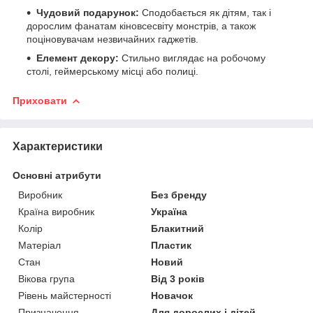
Чудовий подарунок:
Сподобається як дітям, так і
дорослим фанатам кіновсесвіту монстрів, а також
поціновувачам незвичайних гаджетів.
Елемент декору:
Стильно виглядає на робочому
столі, геймерському місці або полиці.
Приховати
Характеристики
Основні атрибути
Виробник
Без бренду
Країна виробник
Україна
Колір
Блакитний
Матеріал
Пластик
Стан
Новий
Вікова група
Від 3 років
Рівень майстерності
Новачок
Призначення
Для дорослих і дітей