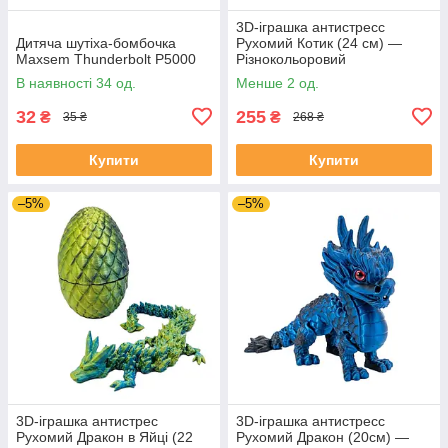
3D-іграшка антистресс
Дитяча шутіха-бомбочка
Рухомий Котик (24 см) —
Maxsem Thunderbolt P5000
Різнокольоровий
В наявності 34 од.
Менше 2 од.
32
255
₴
₴
35 ₴
268 ₴
Купити
Купити
–5%
–5%
3D-іграшка антистрес
3D-іграшка антистресс
Рухомий Дракон в Яйці (22
Рухомий Дракон (20см) —