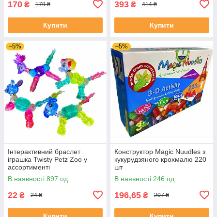
170
393
₴
₴
179 ₴
414 ₴
Купити
Купити
–5%
–5%
Інтерактивний браслет
Конструктор Magic Nuudles з
іграшка Twisty Petz Zoo у
кукурудзяного крохмалю 220
ассортименті
шт
В наявності 897 од.
В наявності 246 од.
22
196,65
₴
₴
24 ₴
207 ₴
Купити
Купити